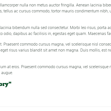
 ullamcorper nulla non metus auctor fringilla. Aenean lacinia bi
bus, tellus ac cursus commodo, tortor mauris condimentum nibh, 
n lacinia bibendum nulla sed consectetur. Morbi leo risus, porta a
o odio, dapibus ac facilisis in, egestas eget quam. Maecenas fa
 elit. Praesent commodo cursus magna, vel scelerisque nisl consec
get risus varius blandit sit amet non magna. Duis mollis, est no
ulum at eros. Praesent commodo cursus magna, vel scelerisque nisl
a augue.
ory"