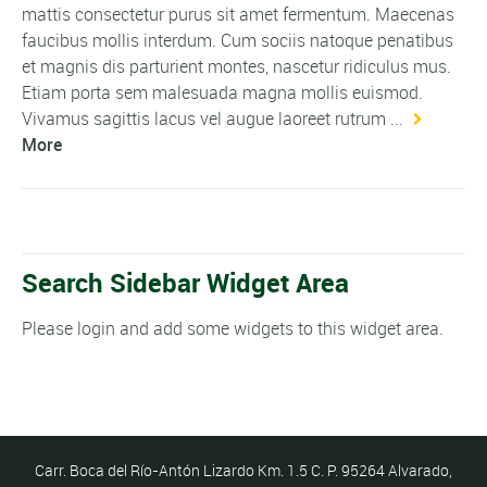
mattis consectetur purus sit amet fermentum. Maecenas
faucibus mollis interdum. Cum sociis natoque penatibus
et magnis dis parturient montes, nascetur ridiculus mus.
Etiam porta sem malesuada magna mollis euismod.
Vivamus sagittis lacus vel augue laoreet rutrum ...
More
Search Sidebar Widget Area
Please login and add some widgets to this widget area.
Carr. Boca del Río-Antón Lizardo Km. 1.5 C. P. 95264 Alvarado,