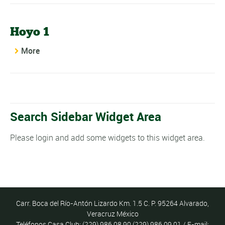
Hoyo 1
More
Search Sidebar Widget Area
Please login and add some widgets to this widget area.
Carr. Boca del Río-Antón Lizardo Km. 1.5 C. P. 95264 Alvarado,
Veracruz México
Teléfonos Casa Club: (229) 986 08 90 (229) 986 09 01 / E-mail: