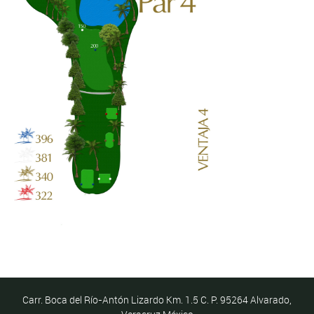
Carr. Boca del Río-Antón Lizardo Km. 1.5 C. P. 95264 Alvarado,