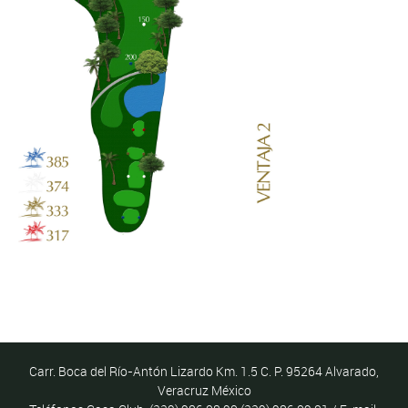
Carr. Boca del Río-Antón Lizardo Km. 1.5 C. P. 95264 Alvarado,
Veracruz México