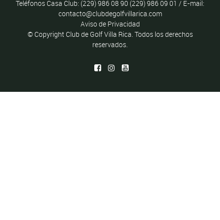
Teléfonos Casa Club: (229) 986 08 90 (229) 986 09 01 / E-mail:
contacto@clubdegolfvillarica.com
Aviso de Privacidad
© Copyright Club de Golf Villa Rica.
Todos los derechos
reservados.